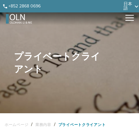
Skip
Skip
Skip
Skip
日本
+852 2868 0696
語
to
to
to
to
primary
main
primary
footer
navigation
content
sidebar
プライベートクライ
アント
/
/
ホームページ
業務内容
プライベートクライアント