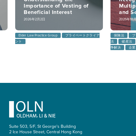
Importance of Vesting of
Multip
Beneficial Interest
and S
2026年2月2日
2025年10
Elder Law Practice Group
プライベートクライア
保険法
プ
ント
法
破産法
争解決
企業
Footer
Suite 503, 5/F, St George's Building
2 Ice House Street, Central
Hong Kong