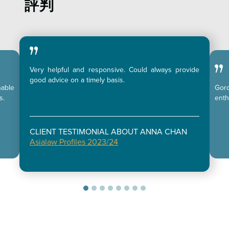
評判
Very helpful and responsive. Could always provide
good advice on a timely basis.
nable
Gord
s.
enth
CLIENT TESTIMONIAL ABOUT ANNA CHAN
Asialaw Profiles 2023/24