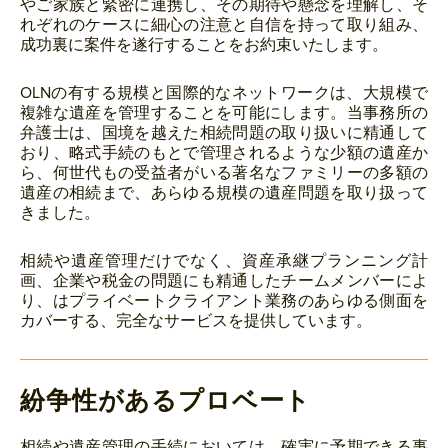
やご家族と緊密に連携し、その期待や懸念を理解し、そ
れぞれのケースに細心の注意と自信を持って取り組み、
成功裏に案件を遂行することをお約束いたします。
OLNの有する規模と国際的なネットワークは、大規模で
複雑な遺産を管理することを可能にします。当事務所の
弁護士は、国境を越えた相続問題の取り扱いに精通して
おり、略式手続のもとで管理されるような少額の遺産か
ら、何世代もの受益者がいる著名なファミリーの多額の
遺産の相続まで、あらゆる規模の遺産問題を取り扱って
きました。
相続や遺産管理だけでなく、資産承継プランニング計
画、企業や税金の問題にも精通したチームメンバーによ
り、はプライベートクライアント業務のあらゆる側面を
カバーする、完全なサービスを提供しています。
紛争性があるプロベート
相続や遺産管理の手続においては、確実に予期できる事