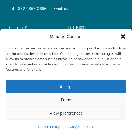
|
Tel. +852 2868 0696
Email us
について
採用情報
業務内容
OLN IP Services
Manage Consent
弁護士紹介
OLN Online
To provide the best experiences, we use technologies like cookies to store
インサイト
プライバシーポリシー
and/or access device information. Consenting to these technologies will
事業拠点
allow us to process data such as browsing behavior or unique IDs on this
site. Not consenting or withdrawing consent, may adversely affect certain
features and functions.
Accept
This website uses cookies to optimise your experience and to
Deny
collect information to customise content. By closing this
banner, clicking a link or continuing to browse otherwise, you
agree to the use of cookies. Please read the cookies section
View preferences
of our Privacy Policy to learn more.
Learn more
ACCEPT
Cookie Policy
Privacy Statement
© 2026 Oldham, Li & Nie. All Rights Reserved.