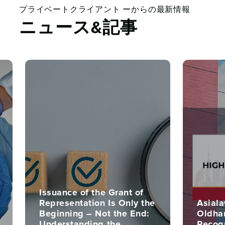
プライベートクライアント ーからの最新情報
ニュース&記事
Issuance of the Grant of
Representation Is Only the
Asial
Beginning – Not the End:
Oldham
Understanding the
Recog