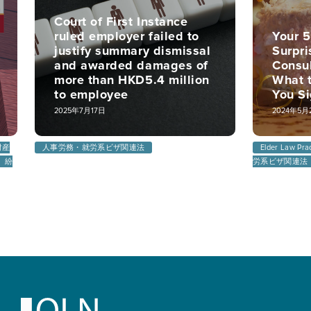
Court of First Instance
ruled employer failed to
Your 5
justify summary dismissal
Surpri
and awarded damages of
Consu
more than HKD5.4 million
What t
to employee
You S
2025年7月17日
2024年5月
財産
人事労務・就労系ビザ関連法
Elder Law Pra
紛
労系ビザ関連法
Footer