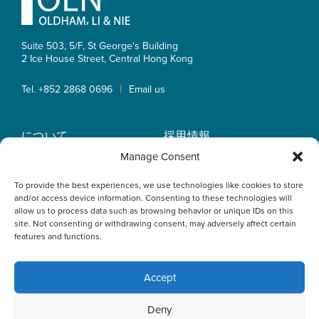
Suite 503, 5/F, St George's Building
2 Ice House Street, Central
Hong Kong
|
Tel. +852 2868 0696
Email us
について
採用情報
業務内容
OLN IP Services
Manage Consent
弁護士紹介
OLN Online
To provide the best experiences, we use technologies like cookies to store
インサイト
プライバシーポリシー
and/or access device information. Consenting to these technologies will
事業拠点
allow us to process data such as browsing behavior or unique IDs on this
site. Not consenting or withdrawing consent, may adversely affect certain
features and functions.
Accept
This website uses cookies to optimise your experience and to
Deny
collect information to customise content. By closing this