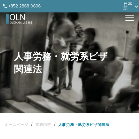
Skip
Skip
Skip
Skip
日本
+852 2868 0696
語
to
to
to
to
primary
main
primary
footer
navigation
content
sidebar
人事労務・就労系ビザ
関連法
/
/
ホームページ
業務内容
人事労務・就労系ビザ関連法