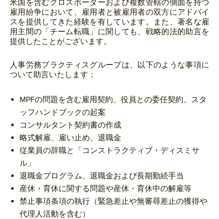
米国を含むクロスボーダーおよび複数管轄の側面を持つ
雇用紛争において、雇用者と被雇用者の双方にアドバイ
スを提供してきた経験を有しています。また、著名な雇
用主間の「チーム転職」に関しても、戦略的法的助言を
提供したことがございます。
人事労務プラクティスグループは、以下のような事項に
ついて助言いたします：
MPFの問題を含む雇用契約、役員との委任契約、スタ
ッフハンドブックの起案
コンサルタント契約書の作成
略式解雇、雇い止め、退職金
従業員の辞職と「コンストラクティブ・ディスミサ
ル」
退職金プログラム、退職金および長期勤続手当
産休・育休に関する問題や産休・育休中の解雇等
禁止事項条項の執行（緊急差止や無審尋差止の獲得や
代理人活動を含む）