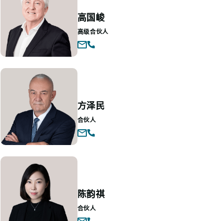
高国峻
高级合伙人
方泽民
合伙人
陈韵祺
合伙人