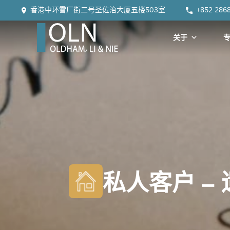
Skip
Skip
Skip
Skip
香港中环雪厂街二号圣佐治大厦五楼503室
+852 286
to
to
to
to
primary
main
primary
footer
关于
navigation
content
sidebar
OLN
Law
私人客户 –