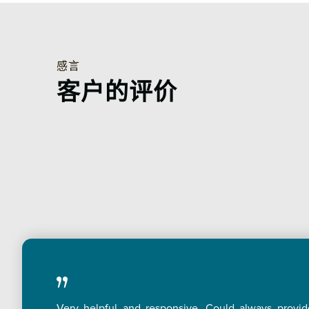
感言
客户的评价
Very helpful and responsive. Could always provi