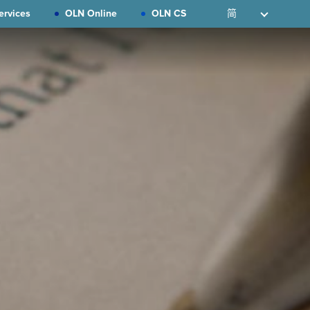
ervices
OLN Online
OLN CS
简