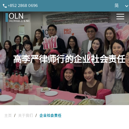
Skip
Skip
Skip
Skip
+852 2868 0696
简
to
to
to
to
primary
main
primary
footer
navigation
content
sidebar
高李严律师行的企业社会责任
/
/
主页
关于我们
企业社会责任