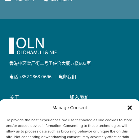
Footer
香港中环雪厂街二号圣佐治大厦
五楼503室
|
电话 +852 2868 0696
电邮我们
关于
加入我们
OLN IP Services
专业服务
Manage Consent
OLN Online
律师团队
To provide the best experiences, we use technologies like cookies to store
最新消息
私隐政策
and/or access device information. Consenting to these technologies will
办事处
allow us to process data such as browsing behavior or unique IDs on this
site. Not consenting or withdrawing consent, may adversely affect certain