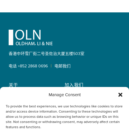
Footer
香港中环雪厂街二号圣佐治大厦
五楼503室
|
电话 +852 2868 0696
电邮我们
关于
加入我们
OLN IP Services
专业服务
Manage Consent
OLN Online
律师团队
To provide the best experiences, we use technologies like cookies to store
最新消息
私隐政策
and/or access device information. Consenting to these technologies will
办事处
allow us to process data such as browsing behavior or unique IDs on this
site. Not consenting or withdrawing consent, may adversely affect certain
features and functions.