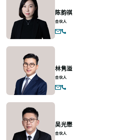
陈韵祺
合伙人
林隽溢
合伙人
吴光懋
合伙人