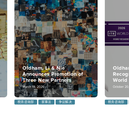
Oldham, Li & Nie
Oldham
Announces Promotion of
Recog
Three New Partners
World
March 19, 2026
October 20
税务咨询部
家事法
争议解决
税务咨询部