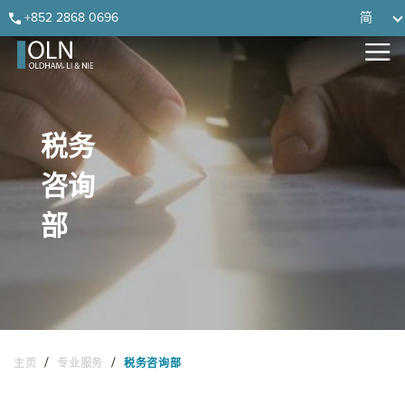
Skip
Skip
Skip
Skip
+852 2868 0696
简
to
to
to
to
primary
main
primary
footer
navigation
content
sidebar
税务
咨询
部
/
/
主页
专业服务
税务咨询部