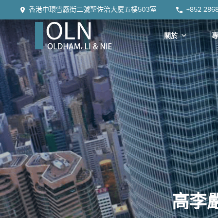
Skip
Skip
Skip
Skip
香港中環雪厰街二號聖佐治大廈五樓503室
+852 286
to
to
to
to
primary
main
primary
footer
關於
navigation
content
sidebar
OLN
Law
高李