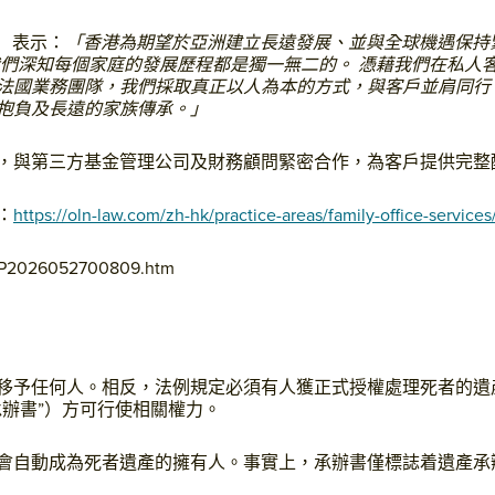
am）表示：
「香港為期望於亞洲建立長遠發展、並與全球機遇保持
我們深知每個家庭的發展歷程都是獨一無二的。 憑藉我們在私人
法國業務團隊，我們採取真正以人為本的方式，與客戶並肩同行
抱負及長遠的家族傳承。」
，與第三方基金管理公司及財務顧問緊密合作，為客戶提供完整
：
https://oln-law.com/zh-hk/practice-areas/family-office-services
27/P2026052700809.htm
移予任何人。相反，法例規定必須有人獲正式授權處理死者的遺
辦書”）方可行使相關權力。
會自動成為死者遺產的擁有人。事實上，承辦書僅標誌着遺產承