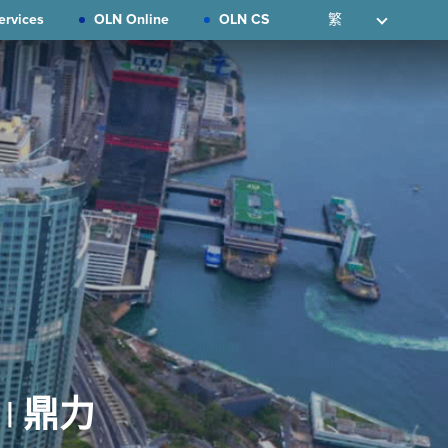
ervices
OLN Online
OLN CS
繁
 鼎力