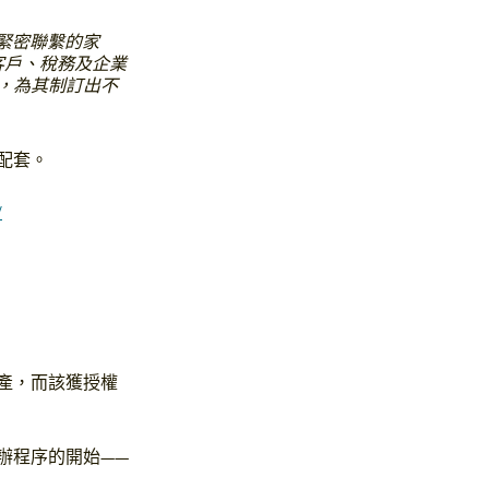
緊密聯繫的家
客戶、稅務及企業
，為其制訂出不
配套。
/
產，而該獲授權
辦程序的開始——