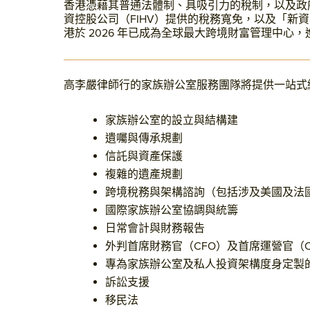
香港憑藉其普通法體制、具吸引力的稅制，以及政府多項
資控股公司（FIHV）提供的稅務寬免，以及「新資
港於 2026 年已成為全球最大跨境財富管理中
高李嚴律師行的家族辦公室服務團隊將提供一站式
家族辦公室的設立與結構建
遺囑與傳承規劃
信託與資產保護
複雜的遺產規劃
跨境稅務與架構諮詢（包括涉及美國及法
國際家族辦公室協調與統籌
日常會計與財務報告
外判首席財務官（CFO）及首席運營官（
專為家族辦公室及私人投資架構度身定製
訴訟支援
移民法