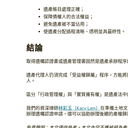
遺產帳目處理正確；
保障債權人的合法權益；
避免遺產被不當佔用；
使遺產分配過程清晰、透明並具最終性。
結
論
取得遺囑認證書或遺產管理書固然是遺產承辦程序
遺產代理人仍須完成「受益權歸屬」程序，方能將
人。
區分「行政管理權」與「實質擁有權」是遺產法中
我們的資深律師
林彩玉（Kacy Lam）
在準備土地文
辦理遺囑認證申請，還可以協助辦理後續的產權歸
免責聲明：本文僅供參考。本文內容不應被視為香