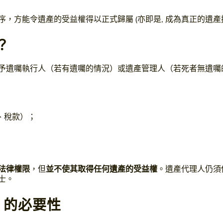
，方能令遺產的受益權得以正式歸屬 (亦即是, 成為真正的遺產
？
予遺囑執行人（若有遺囑的情況）或遺產管理人（若死者無遺囑
、稅款）；
法律權限
，但
並不使其取得任何遺產的受益權
。遺產代理人仍須
士。
g）的必要性