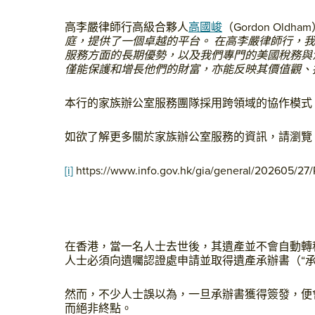
高李嚴律師行高級合夥人
高國峻
（Gordon Oldh
庭，提供了一個卓越的平台。 在高李嚴律師行，
服務方面的長期優勢，以及我們專門的美國稅務與
僅能保護和增長他們的財富，亦能反映其價值觀、
本行的家族辦公室服務團隊採用跨領域的協作模式
如欲了解更多關於家族辦公室服務的資訊，請瀏覽
[i]
https://www.info.gov.hk/gia/general/202605/
在香港，當一名人士去世後，其遺產並不會自動轉
人士必須向遺囑認證處申請並取得遺產承辦書（“承
然而，不少人士誤以為，一旦承辦書獲得簽發，便
而絕非終點。