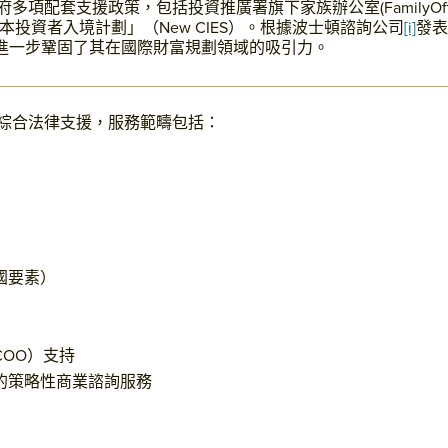
配套支援政策，包括投資推廣署旗下家族辦公室(FamilyOffi
本投資者入境計劃」（New CIES）。根據波士頓諮詢公司
[i]
發表
心，進一步鞏固了其在國際財富規劃領域的吸引力。
綜合法律支援，服務範疇包括：
國要素）
COO）支持
的策略性商業諮詢服務