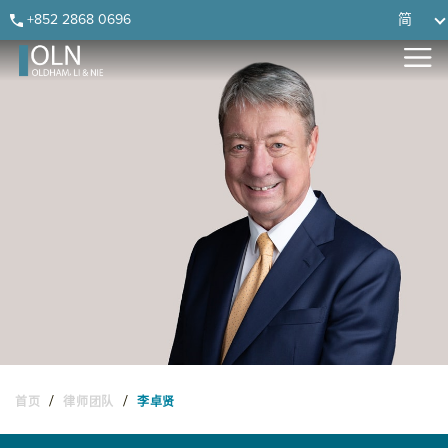
Skip
Skip
Skip
Skip
+852 2868 0696
简
to
to
to
to
primary
main
primary
footer
navigation
content
sidebar
/
/
首页
律师团队
李卓贤