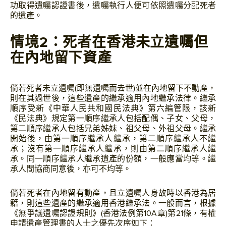
功取得遺囑認證書後，遺囑執行人便可依照遺囑分配死者
的遺產。
情境2：死者在香港未立遺囑但
在內地留下資產
倘若死者未立遺囑(即無遺囑而去世)並在內地留下不動產，
則在其過世後，這些遺產的繼承適用內地繼承法律。繼承
順序受新《中華人民共和國民法典》第六編管限，該新
《民法典》規定第一順序繼承人包括配偶、子女、父母，
第二順序繼承人包括兄弟姊妹、祖父母、外祖父母。繼承
開始後，由第一順序繼承人繼承，第二順序繼承人不繼
承；沒有第一順序繼承人繼承，則由第二順序繼承人繼
承。同一順序繼承人繼承遺產的份額，一般應當均等。繼
承人間協商同意後，亦可不均等。
倘若死者在內地留有動產，且立遺囑人身故時以香港為居
籍，則這些遺產的繼承適用香港繼承法。一般而言，根據
《無爭議遺囑認證規則》(香港法例第10A章)第21條，有權
申請遺產管理書的人士之優先次序如下：