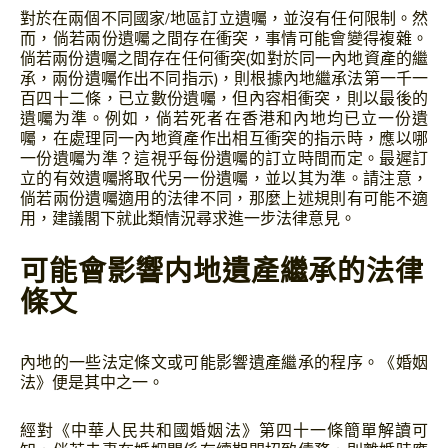
對於在兩個不同國家/地區訂立遺囑，並沒有任何限制。然
而，倘若兩份遺囑之間存在衝突，事情可能會變得複雜。
倘若兩份遺囑之間存在任何衝突(如對於同一內地資產的繼
承，兩份遺囑作出不同指示)，則根據內地繼承法第一千一
百四十二條，已立數份遺囑，但內容相衝突，則以最後的
遺囑为準。例如，倘若死者在香港和內地均已立一份遺
囑，在處理同一內地資產作出相互衝突的指示時，應以哪
一份遺囑为準？這視乎每份遺囑的訂立時間而定。最遲訂
立的有效遺囑將取代另一份遺囑，並以其为準。請注意，
倘若兩份遺囑適用的法律不同，那麼上述規則有可能不適
用，建議閣下就此類情況尋求進一步法律意見。
可能會影響内地遺產繼承的法律
條文
內地的一些法定條文或可能影響遺產繼承的程序。《婚姻
法》便是其中之一。
經對《中華人民共和國婚姻法》第四十一條簡單解讀可