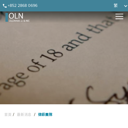
Skip
Skip
Skip
Skip
+852 2868 0696
繁
to
to
to
to
primary
main
primary
footer
navigation
content
sidebar
/
/
首頁
最新消息
律師團隊