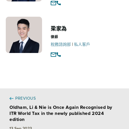
梁家為
律師
|
稅務諮詢部
私人客戶
PREVIOUS
Oldham, Li & Nie is Once Again Recognised by
ITR World Tax in the newly published 2024
edition
13 Sep 2023