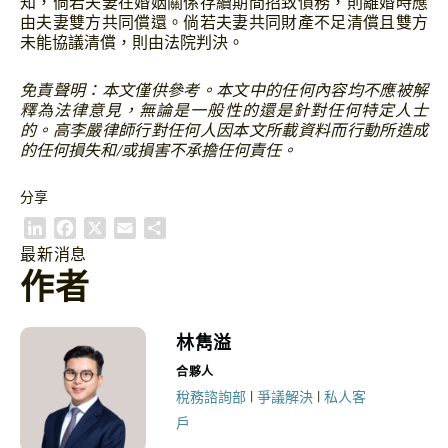
知，倘若夫妻在婚姻關係存續期間招致債務，則離婚時應
由夫妻雙方共同償還。倘若夫妻共同財產不足清償且雙方
未能協議清償，則由法院判決。
免責聲明：本文僅供參考。本文中的任何內容均不應被解
釋為法律意見，無論是一般性的還是針對任何特定人士
的。高李嚴律師行對任何人因本文所載資料而行動所造成
的任何損失和/或損害不承擔任何責任。
分享
L
F
X
E
S
i
a
m
h
最新消息
n
c
a
a
作者
k
e
i
r
e
b
l
e
d
o
林雋溢
I
o
合夥人
n
k
|
|
稅務諮詢部
爭議解決
私人客
戶