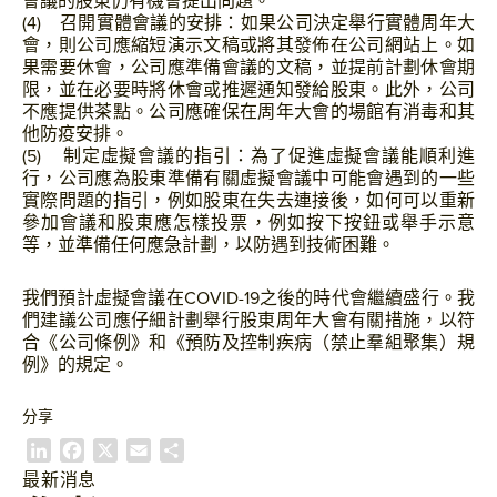
會議的股東仍有機會提出問題。
(4) 召開實體會議的安排：如果公司決定舉行實體周年大
會，則公司應縮短演示文稿或將其發佈在公司網站上。如
果需要休會，公司應準備會議的文稿，並提前計劃休會期
限，並在必要時將休會或推遲通知發給股東。此外，公司
不應提供茶點。公司應確保在周年大會的場館有消毒和其
他防疫安排。
(5) 制定虛擬會議的指引：為了促進虛擬會議能順利進
行，公司應為股東準備有關虛擬會議中可能會遇到的一些
實際問題的指引，例如股東在失去連接後，如何可以重新
參加會議和股東應怎樣投票，例如按下按鈕或舉手示意
等，並準備任何應急計劃，以防遇到技術困難。
我們預計虛擬會議在COVID-19之後的時代會繼續盛行。我
們建議公司應仔細計劃舉行股東周年大會有關措施，以符
合《公司條例》和《預防及控制疾病（禁止羣組聚集）規
例》的規定。
分享
L
F
X
E
S
i
a
m
h
最新消息