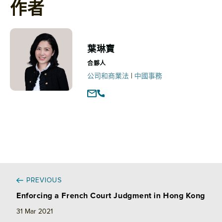
n
c
a
a
作者
k
e
i
r
e
b
l
e
d
o
I
o
葉琳寶
n
k
合夥人
|
公司和商業法
中國事務
PREVIOUS
Enforcing a French Court Judgment in Hong Kong
31 Mar 2021