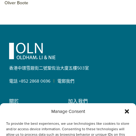
Oliver Boote
Footer
香港中環雪厰街二號聖佐治大廈
五樓503室
|
電話 +852 2868 0696
電郵我們
關於
加入我們
OLN IP Services
專業服務
Manage Consent
OLN Online
律師團隊
To provide the best experiences, we use technologies like cookies to store
最新消息
私隱政策
and/or access device information. Consenting to these technologies will
辦事處
allow us to process data such as browsing behavior or unique IDs on this