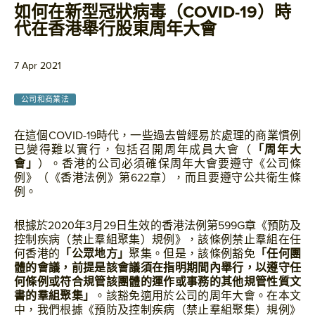
如何在新型冠狀病毒（COVID-19）時
代在香港舉行股東周年大會
7 Apr 2021
公司和商業法
在這個COVID-19時代，一些過去曾經易於處理的商業慣例
已變得難以實行，包括召開周年成員大會（
「周年大
會」
）。香港的公司必須確保周年大會要遵守《公司條
例》（《香港法例》第622章），而且要遵守公共衛生條
例。
根據於2020年3月29日生效的香港法例第599G章《預防及
控制疾病（禁止羣組聚集）規例》，該條例禁止羣組在任
何香港的
「公眾地方」
聚集。但是，該條例豁免
「任何團
體的會議，前提是該會議須在指明期間內舉行，以遵守任
何條例或符合規管該團體的運作或事務的其他規管性質文
書的羣組聚集」
。該豁免適用於公司的周年大會。在本文
中，我們根據《預防及控制疾病（禁止羣組聚集）規例》