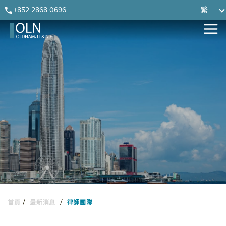
Skip
Skip
Skip
Skip
+852 2868 0696
繁
to
to
to
to
primary
main
primary
footer
navigation
content
sidebar
/
/
首頁
最新消息
律師團隊