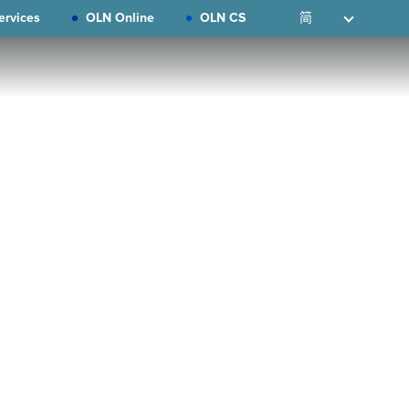
ervices
OLN Online
OLN CS
简