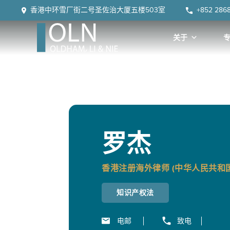
Skip
Skip
Skip
Skip
香港中环雪厂街二号圣佐治大厦五楼503室
+852 286
to
to
to
to
primary
main
primary
footer
关于
navigation
content
sidebar
OLN
Law
罗杰
香港注册海外律师 (中华人民共和国
知识产权法
电邮
致电