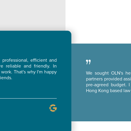
rofessional, efficient and
re reliable and friendly. In
ue work. That's why I'm happy
We sought OLN's hel
riends.
partners provided assi
pre-agreed budget. 
Hong Kong based law 