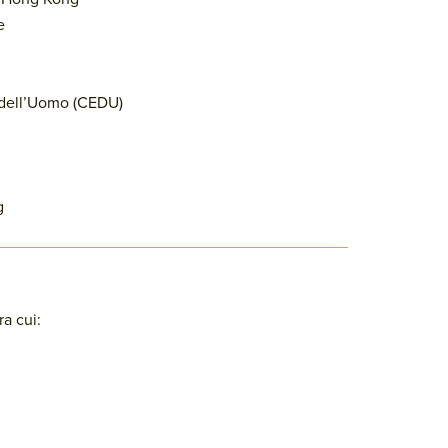
e
i dell’Uomo (CEDU)
g
ra cui: