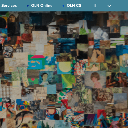
 Services
OLN Online
OLN CS
IT