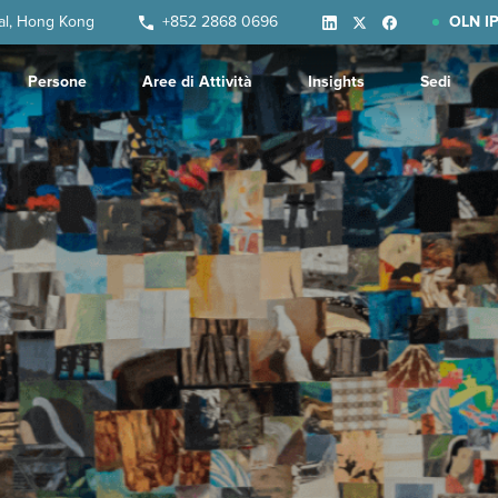
ral, Hong Kong
+852 2868 0696
OLN IP
Persone
Aree di Attività
Insights
Sedi